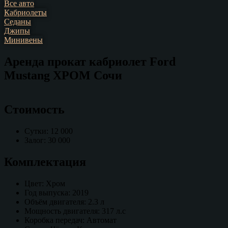
Все авто
Кабриолеты
Седаны
Джипы
Минивены
Аренда прокат кабриолет Ford
Mustang ХРОМ Сочи
Стоимость
Сутки: 12 000
Залог: 30 000
Комплектация
Цвет: Хром
Год выпуска: 2019
Объём двигателя: 2.3 л
Мощность двигателя: 317 л.с
Коробка передач: Автомат