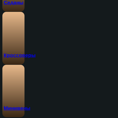
Седаны
Кроссоверы
Минивены